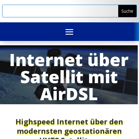
Internet über
Satellit mit
AirDSL
NEU: schneller, billiger und mehr Daten
Download bis zu 150 mbit/s – schon
Highspeed Internet über den
ab 19,90 Euro im Monat
modernsten geostationären