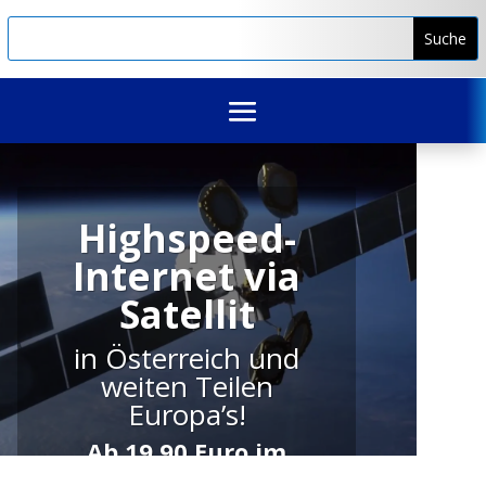
Highspeed-
Internet via
Highspeed
Satellit
Internet über den
in Österreich und
schnellsten
weiten Teilen
geostationären
Inter
Europa’s!
netsatelliten aller
Zeiten
Ab 19,90 Euro im
Monat – ohne